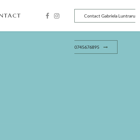
VIC
NTACT
Contact Gabriela Luntraru
0745676895