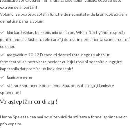
reaplicare vor cadea uniform, fara sa lase goluri vizibile, ceea ce este
extrem de important!
Volumul se poate adapta in functie de necesitate, de la un look extrem
de natural pana la volum!
kim kardashian, blossom, mix de culori, WET effect gândite special
pentru femeile fashion, cele care își doresc in permanenta sa încerce tot
ce e nou!
megavolum 10-12 D cand iti doresti total negru și absolut
fermecator; se potriveste perfect cu rujul rosu si necesita o ingrijire
impecabila dar promite un look deosebit!
laminare gene
stilizare sprancene prin Henna Spa, pensat cu ața și laminare
sprancene !
Va așteptăm cu drag !
Henna Spa este cea mai nouă tehnică de stilizare a formei sprâncenelor
prin vopsire.